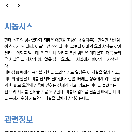
시놉시스
한때 최고의 형사였다가 지금은 애완용 고양이나 찾아주는 한심한 사설탐
정 신세가 된 빠쎄. 어느날 성주의 딸 미미로부터 아빠의 오리 샤샤를 찾아
달라는 의뢰를 받는데, 알고 보니 오리를 훔친 범인은 미미였고, 더욱 놀라
운 사실은 그 샤샤가 황금알을 낳는 오리라는 사실에서 이야기는 시작된
다.
때마침 빠쎄에게 복수할 기회를 노리던 카트 일당은 이 사실을 알게 되고,
미미의 생일날 미미를 납치해 달아난다. 한편, 빠쎄는 성주에게 카트 일당
과 한 패로 오인돼 감옥에 갇히는 신세가 되고, 카트는 미미를 돌려주는 대
신 오리 샤샤를 건네줄 것을 요구한다. 마침내 감옥을 탈출한 빠쎄는 미미
를 구하기 위해 카트와의 대결을 펼치기 시작하는데...
관련정보