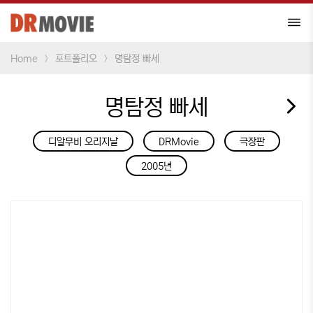
Home
포트폴리오
명탐정 빠세
명탐정 빠세
디알무비 오리지날
DRMovie
극장판
2005년