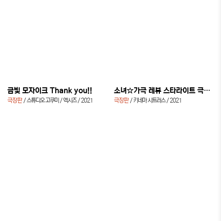
금빛 모자이크 Thank you!!
소녀☆가극 레뷰 스타라이트 극장판
극장판
스튜디오 고쿠미 / 엑시즈
2021
극장판
키네마 시트러스
2021