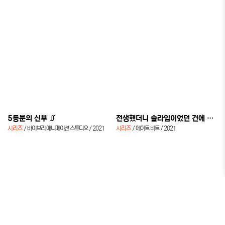
5등분의 신부 ∬
전생했더니 슬라임이었던 건에 대하여: 전생슬라임 일기
시리즈
바이브리 애니메이션 스튜디오
2021
시리즈
에이트 비트
2021