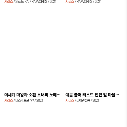
시리즈
Studio KAI / P.A WORKS
2021
시리즈
P.A WORKS
2021
이세계 마왕과 소환 소녀의 노예 마술 Ω
예를 들어 라스트 던전 앞 마을의 소년이 초반 마을에서 사는 듯한 이야기
시리즈
테즈카 프로덕션
2021
시리즈
라이덴 필름
2021