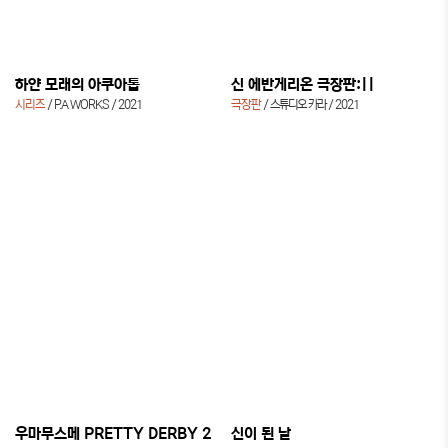
하얀 모래의 아쿠아톱
신 에반게리온 극장판:||
시리즈
P.A WORKS
2021
극장판
스튜디오 카라
2021
우마무스메 PRETTY DERBY 2
신이 된 날