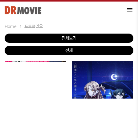
Home
포트폴리오
전체보기
시리즈
극장판
전체
한국
DTV
일본
Short · PV
미국
디알무비 오리지날